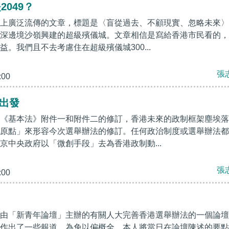
2049？
上廣泛流傳的文章，標題是〈盲從過去、不顧現實、忽略未來〉
深邊境沙嶺興建的超級殯儀城。文章相信是寫給香港市民看的，
。我們且不去考慮住在超級殯儀城300...
張
:00
新出發
《基本法》附件一和附件二的修訂，香港未來的政制框架塵埃落
原點」來形容今次選舉辦法的修訂。任何政治制度或選舉辦法都
京中央政府以「微創手段」去為香港政制動...
張
:00
由「新青年論壇」主辦的有關人大完善香港選舉辦法的一個論壇
作出了一些報道。為免以偏概全，本人將當日在論壇陳述的要點