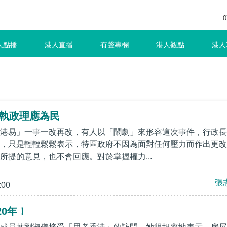
0
人點播
港人直播
有聲專欄
港人觀點
港人
 執政理應為民
港易」一事一改再改，有人以「鬧劇」來形容這次事件，行政長
，只是輕輕鬆鬆表示，特區政府不因為面對任何壓力而作出更改
L所提的意見，也不會回應。對於掌握權力...
張
:00
0年！