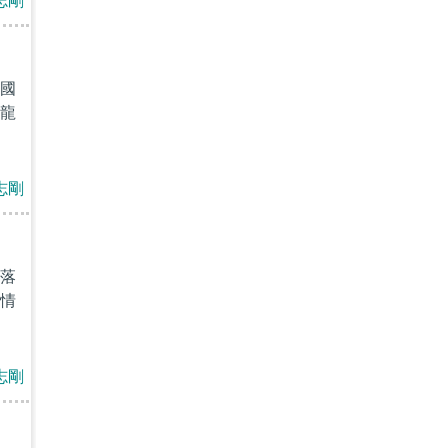
志剛
國
龍
志剛
落
情
志剛