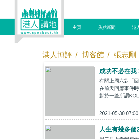
主頁
焦點新聞
港
港人博評
/
博客館
/
張志剛
成功不必在我
有關上周六對「回
在前天回應事件時
對於一些所謂KO
2021-05-30 07:00
人生有幾多個2