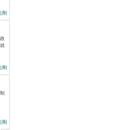
志剛
政
就
志剛
制
志剛