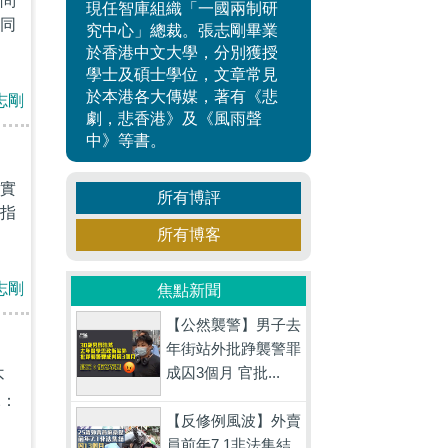
問
現任智庫組織「一國兩制研
同
究中心」總裁。張志剛畢業
於香港中文大學，分別獲授
學士及碩士學位，文章常見
於本港各大傳媒，著有《悲
志剛
劇，悲香港》及《風雨聲
中》等書。
實
所有博評
指
所有博客
志剛
焦點新聞
【公然襲警】男子去
年街站外批踭襲警罪
成囚3個月 官批...
不
說：
【反修例風波】外賣
員前年7.1非法集結