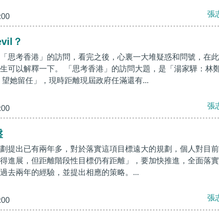
張
:00
evil？
「思考香港」的訪問，看完之後，心裏一大堆疑惑和問號，在此
生可以解釋一下。 「思考香港」的訪問大題，是「湯家驊：林
 望她留任」，現時距離現屆政府任滿還有...
張
:00
盤
劃提出已有兩年多，對於落實這項目標遠大的規劃，個人對目前
得進展，但距離階段性目標仍有距離」，要加快推進，全面落實
過去兩年的經驗，並提出相應的策略。...
張
:00