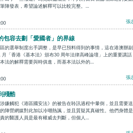
筆陣發表，希望論述解釋可以比較完整。...
張
:00
的包容去劃「愛國者」的界線
區的選舉制度出手調整，是早已預料得到的事情，這在港澳辦副
1 月「香港《基本法》頒布30 周年法律高峰論壇」上的重要講話
本法的解釋需要與時俱進，而基本法以外的...
張
:00
到殘酷
涉嫌觸犯《港區國安法》的被告在聆訊過程中暈倒，並且需要送
的陣營網媒對此加以冷嘲熱諷，並且質疑其真確性。他們身體是
責的醫護人員是最有權威去判斷，但個人...