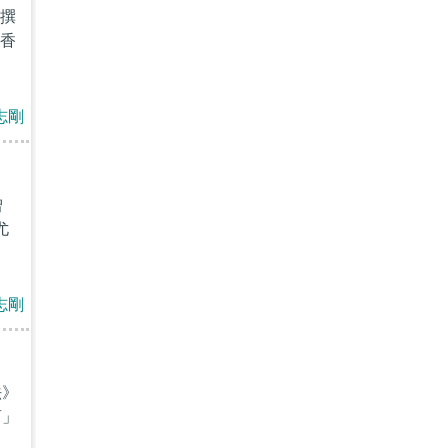
撰
香
志剛
曾
尤
志剛
法》
商」