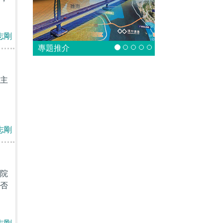
志剛
專題推介
主
志剛
院
否