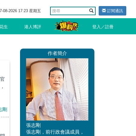
7-08-2026 17:23 星期五
訂閱通訊
花生
港人博評
登入／註冊
作者簡介
官
，
志剛
張志剛
張志剛，前行政會議成員，