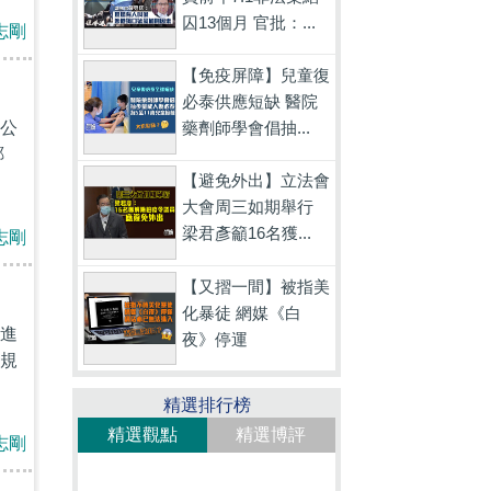
囚13個月 官批：...
志剛
【免疫屏障】兒童復
必泰供應短缺 醫院
公
藥劑師學會倡抽...
鄭
【避免外出】立法會
大會周三如期舉行
梁君彥籲16名獲...
志剛
【又摺一間】被指美
化暴徒 網媒《白
進
夜》停運
規
精選排行榜
精選觀點
精選博評
志剛