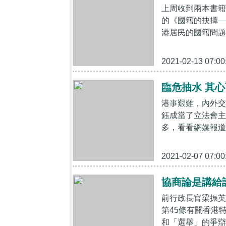
上周收到兩本書籍
的《國籍的抉擇—
港居民的國籍問題
2021-02-13 07:00
臨危抽水 其
港事艱難，內外交
鈺成當了立法會主
多，看看網媒報道
2021-02-07 07:00
協商論是講給
前行政長官梁振英
第45條有關香港
和「選舉」的爭辯