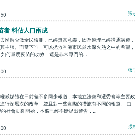
張
:50
苗者 料佔人口兩成
去拗應否做全民檢測，已經無甚意義，因為道理已經講通講透，
其主張。而當下唯一可以拯救香港市民於水深火熱之中的希望，
 如何量度疫苗的功效，這是非常專門的...
張
:00
權威媒體在日前差不多同步報道，本地立法會和選委會等主要政
進行深層次的改革，並且對一些實際的措施有不同的報道。 由
發的社會動亂開始，本欄已經不斷提出警告，...
張
:00