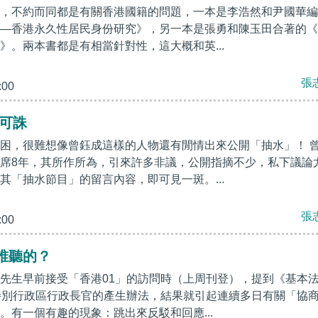
，不約而同都是有關香港國籍的問題，一本是李浩然和尹國華編
—香港永久性居民身份研究》，另一本是張勇和陳玉田合著的《
》。兩本書都是有相當針對性，這大概和英...
張
:00
心可誅
困，很難想像曾鈺成這樣的人物還有閒情出來公開「抽水」！ 
席8年，其所作所為，引來許多非議，公開指摘不少，私下議論
其「抽水節目」的留言內容，即可見一斑。...
張
:00
誰聽的？
先生早前接受「香港01」的訪問時（上周刊登），提到《基本
特別行政區行政長官的產生辦法，結果就引起連續多日有關「協
。有一個有趣的現象：跳出來反駁和回應...