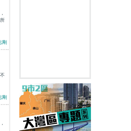
，
所
志剛
不
志剛
，
，