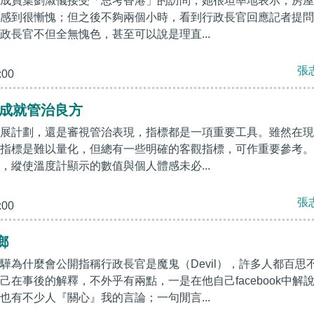
成員葉劉淑儀接受「思考香港」的訪問，她很坦率地表示，房屋
感到很慚愧；但之後不夠兩個小時，看到行政長官回應記者提問
政長官不但全無愧色，甚至可以說是理直...
張
:00
 成就管治良方
展計劃，還是審視管治表現，指標都是一項重要工具。雖然在現
指標是難以量化，但總有一些明確的客觀指標，可作重要參考。
，縱使溫度計顯示的數值與個人體感未必...
張
:00
鄉
驊為什麼會公開指稱行政長官是魔鬼（Devil），許多人都百思
己在事後的解釋，不外乎有兩點，一是在他自己facebook中解
也有不少人『關心』我的言論；一句閒言...