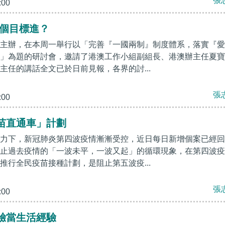
張
:00
哪個目標進？
主辦，在本周一舉行以「完善『一國兩制』制度體系，落實『愛
」為題的研討會，邀請了港澳工作小組副組長、港澳辦主任夏寶
主任的講話全文已於日前見報，各界的討...
張
:00
苗直通車」計劃
力下，新冠肺炎第四波疫情漸漸受控，近日每日新增個案已經回
止過去疫情的「一波未平，一波又起」的循環現象，在第四波疫
推行全民疫苗接種計劃，是阻止第五波疫...
張
:00
驗當生活經驗