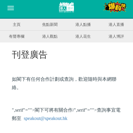
主頁
焦點新聞
港人點播
港人直播
有聲專欄
港人觀點
港人花生
港人博評
刊登廣告
如閣下有任何合作計劃或查詢，歡迎隨時與本網聯
絡。
",serif"="">閣下可將有關合作
/
",serif"="">查詢事宜電
郵至
speakout@speakout.hk