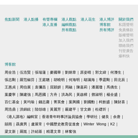
焦點新聞
港人點播
有聲專欄
港人觀點
港人花生
港人博評
關於我們
港人直播
編輯觀點
博客館
私隱聲明
所有觀點
所有博評
免責條款
版權聲明
加入我們
聯絡我們
刊登廣告
爆料快
博客館
周全浩
|
伍浩賢
|
張瑞蓮
|
麥國華
|
劉炳章
|
原姿晴
|
郭文緯
|
何濼生
|
張志剛
|
羅范椒芬
|
王庭聰
|
胡曉明
|
何海明
|
鄔滿海
|
季霆剛
|
田北辰
|
王惠貞
|
周伯展
|
袁彌昌
|
屈穎妍
|
周融
|
陳嘉莉
|
潘麗瓊
|
馬僑生
|
葉慶寧
|
陳建強
|
馬恩國
|
方舟
|
洪為民
|
黃啟樟
|
鄧淑明
|
楊全盛
|
百仁基金
|
黃均瑜
|
錢志庸
|
菁英會
|
葉興國
|
劉國勳
|
柯創盛
|
陳財喜
|
周浩鼎
|
洪錦鉉
|
陸頌雄
|
黃麗芳
|
嚴建平
|
甘文鋒
|
杜礎圻
|
《港人講地》編輯室
|
香港青年時事評論員協會
|
學研社
|
健良
|
余唐
|
囍雨
|
聶廣男
|
盧展常
|
中國歷史教育促進會
|
Winter Wong
|
K2
|
梁文新
|
羅崑
|
許紹基
|
精選文章
|
林奮強