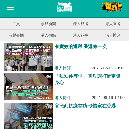
主頁
焦點新聞
港人點播
港人直播
有聲專欄
港人觀點
港人花生
港人博評
有實效的選舉 香港第一次
港人博評
2021-12-15 20:19
「唔知仲等乜」 再耽誤打針更傷
身心
港人博評
2021-06-19 12:00
官民商抗疫有功 珍惜家在香港