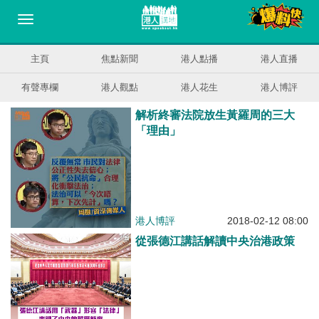
主頁
焦點新聞
港人點播
港人直播
有聲專欄
港人觀點
港人花生
港人博評
解析終審法院放生黃羅周的三大
「理由」
港人博評
2018-02-12 08:00
從張德江講話解讀中央治港政策