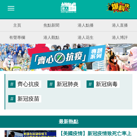
主頁
焦點新聞
港人點播
港人直播
有聲專欄
港人觀點
港人花生
港人博評
#
齊心抗疫
#
新冠肺炎
#
新冠病毒
#
新冠疫苗
最新熱點
【美國疫情】新冠疫情致死亡率上