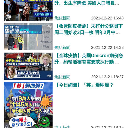
升、出生率降低 美國人口增長立
國以來最低
焦點新聞
2021-12-22 16:48
【收緊防疫措施】未打針公務員下
周二開始改3日一檢 明年2月中起
進辦公處須出示針卡
焦點新聞
2021-12-22 14:33
【全球疫情】英國Omicron病例急
升、約翰遜稱有需要或採行動 加
拿大外長檢測呈陽性須隔離
焦點新聞
2021-12-21 18:27
【今日網圖】「英」爆即爆？
港人花生
2021-12-21 18:15