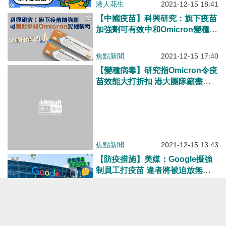
港人花生
2021-12-15 18:41
【中國疫苗】科興研究：旗下疫苗
加強劑可有效中和Omicron變種病
毒
焦點新聞
2021-12-15 17:40
【變種病毒】研究指Omicron令疫
苗效能大打折扣 港大團隊籲盡快
打第3針
焦點新聞
2021-12-15 13:43
【防疫措施】美媒：Google擬強
制員工打疫苗 違者將被迫放無薪
假甚或解僱
焦點新聞
2021-12-15 12:28
【馳援國際】再獲中國新一批援助
疫苗 莫桑比克：來得正是時候
焦點新聞
2021-12-14 19:12