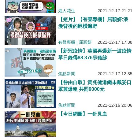
港人花生
2021-12-17 21:21
【短片】【有聲專欄】屈穎妍:浪
漫背後的屍橫遍野
有聲專欄
|
屈穎妍
2021-12-17 17:38
【新冠疫情】英國再爆新一波疫情
單日錄得88,376宗確診
焦點新聞
2021-12-17 12:35
【咎由自取】黃兆健港鐵未戴妥口
罩兼爆粗 共罰9000元
焦點新聞
2021-12-16 20:06
【今日網圖】一針見血