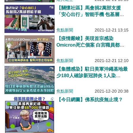
【關懷社區】馬會捐2萬部支援
「安心出行」智能手機 包基層長
者1年上網費
焦點新聞
2021-12-21 13:15
【疫情嚴峻】美現首宗感染
Omicron死亡個案 白宮職員都染
疫 曾與拜登密切接觸
焦點新聞
2021-12-21 12:10
【集體感染】駐日美軍沖繩基地最
少180人確診新冠肺炎 1人染
Omicron
焦點新聞
2021-12-20 20:38
【今日網圖】佛系抗疫無止境？