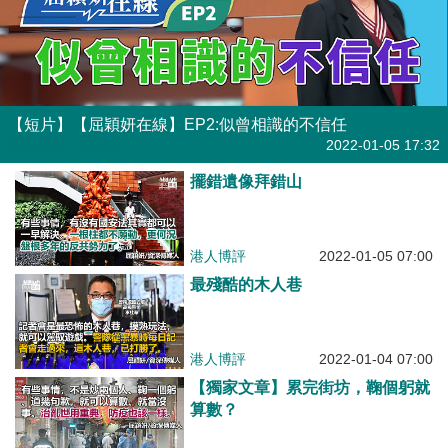
【短片】【屈穎妍在線】EP2:似曾相識的不信任
有聲專欄
| 屈穎妍
2022-01-05 17:32
擺錯遺像拜錯山
港人博評
2022-01-05 07:00
最殘酷的木人巷
港人博評
2022-01-04 07:00
【獨家文章】累完街坊，鞠個躬就
算數？