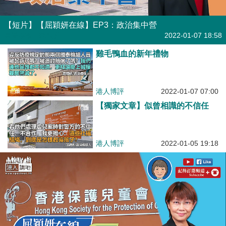
【短片】【屈穎妍在線】EP3：政治集中營
有聲專欄
| 屈穎妍
2022-01-07 18:58
雞毛鴨血的新年禮物
港人博評
2022-01-07 07:00
【獨家文章】似曾相識的不信任
港人博評
2022-01-05 19:18