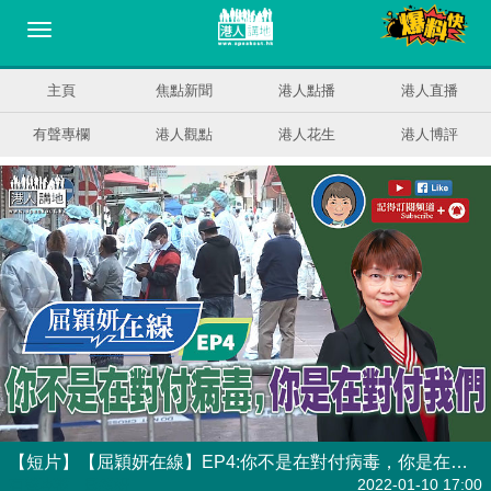
主頁
焦點新聞
港人點播
港人直播
有聲專欄
港人觀點
港人花生
港人博評
【短片】【屈穎妍在線】EP4:你不是在對付病毒，你是在對付我們
有聲專欄
| 屈穎妍
2022-01-10 17:00