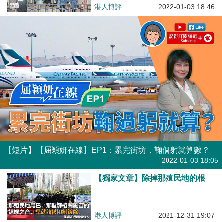
港人博評
2022-01-03 18:46
【短片】【屈穎妍在線】EP1：累完街坊，鞠個躬就算數？
有聲專欄
| 屈穎妍
2022-01-03 18:05
【獨家文章】除掉那殖民地的根
港人博評
2021-12-31 19:07